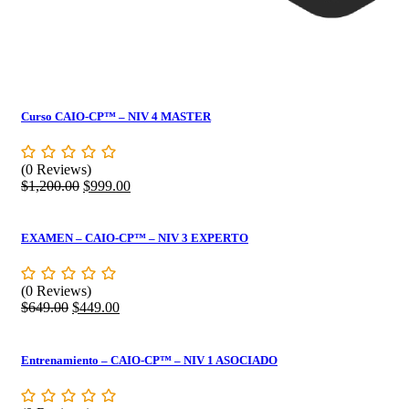
Curso CAIO-CP™ – NIV 4 MASTER
(0 Reviews)
Original
Current
$
1,200.00
$
999.00
price
price
was:
is:
$1,200.00.
$999.00.
EXAMEN – CAIO-CP™ – NIV 3 EXPERTO
(0 Reviews)
Original
Current
$
649.00
$
449.00
price
price
was:
is:
$649.00.
$449.00.
Entrenamiento – CAIO-CP™ – NIV 1 ASOCIADO