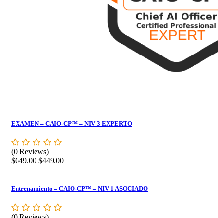
EXAMEN – CAIO-CP™ – NIV 3 EXPERTO
(0 Reviews)
Original
Current
$
649.00
$
449.00
price
price
was:
is:
$649.00.
$449.00.
Entrenamiento – CAIO-CP™ – NIV 1 ASOCIADO
(0 Reviews)