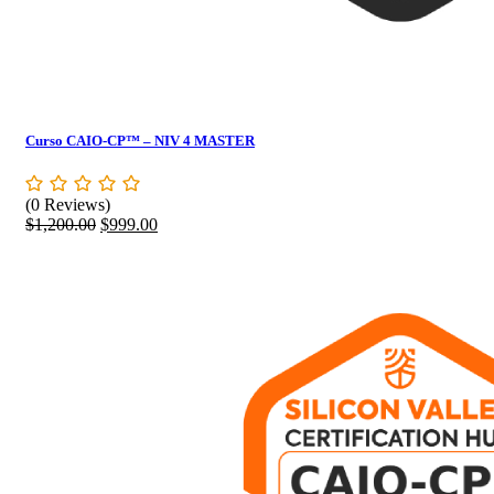
Curso CAIO-CP™ – NIV 4 MASTER
(0 Reviews)
Original
Current
$
1,200.00
$
999.00
price
price
was:
is:
$1,200.00.
$999.00.